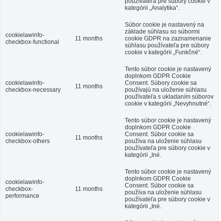
používateľa pre súbory cookie v
kategórii „Analytika“.
Súbor cookie je nastavený na
základe súhlasu so súbormi
cookielawinfo-
11 months
cookie GDPR na zaznamenanie
checkbox-functional
súhlasu používateľa pre súbory
cookie v kategórii „Funkčné“.
Tento súbor cookie je nastavený
doplnkom GDPR Cookie
cookielawinfo-
Consent.
Súbory cookie sa
11 months
checkbox-necessary
používajú na uloženie súhlasu
používateľa s ukladaním súborov
cookie v kategórii „Nevyhnutné“.
Tento súbor cookie je nastavený
doplnkom GDPR Cookie
cookielawinfo-
Consent.
Súbor cookie sa
11 months
checkbox-others
používa na uloženie súhlasu
používateľa pre súbory cookie v
kategórii „Iné.
Tento súbor cookie je nastavený
doplnkom GDPR Cookie
cookielawinfo-
Consent.
Súbor cookie sa
checkbox-
11 months
používa na uloženie súhlasu
performance
používateľa pre súbory cookie v
kategórii „Iné.