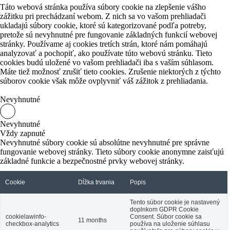
Táto webová stránka používa súbory cookie na zlepšenie vášho
zážitku pri prechádzaní webom.
Z nich sa vo vašom prehliadači
ukladajú súbory cookie, ktoré sú kategorizované podľa potreby,
pretože sú nevyhnutné pre fungovanie základných funkcií webovej
stránky.
Používame aj cookies tretích strán, ktoré nám pomáhajú
analyzovať a pochopiť, ako používate túto webovú stránku.
Tieto
cookies budú uložené vo vašom prehliadači iba s vaším súhlasom.
Máte tiež možnosť zrušiť tieto cookies.
Zrušenie niektorých z týchto
súborov cookie však môže ovplyvniť váš zážitok z prehliadania.
Nevyhnutné
Nevyhnutné
Vždy zapnuté
Nevyhnutné súbory cookie sú absolútne nevyhnutné pre správne
fungovanie webovej stránky. Tieto súbory cookie anonymne zaisťujú
základné funkcie a bezpečnostné prvky webovej stránky.
Cookie
Dĺžka trvania
Popis
Tento súbor cookie je nastavený
doplnkom GDPR Cookie
cookielawinfo-
Consent.
Súbor cookie sa
11 months
checkbox-analytics
používa na uloženie súhlasu