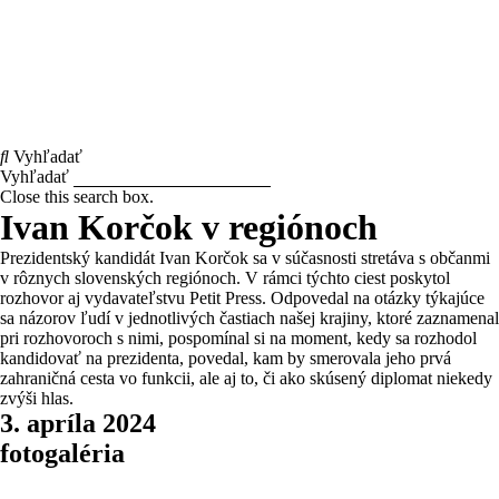
Vyhľadať
Vyhľadať
Close this search box.
Ivan Korčok v regiónoch
Prezidentský kandidát Ivan Korčok sa v súčasnosti stretáva s občanmi
v rôznych slovenských regiónoch. V rámci týchto ciest poskytol
rozhovor aj vydavateľstvu Petit Press. Odpovedal na otázky týkajúce
sa názorov ľudí v jednotlivých častiach našej krajiny, ktoré zaznamenal
pri rozhovoroch s nimi, pospomínal si na moment, kedy sa rozhodol
kandidovať na prezidenta, povedal, kam by smerovala jeho prvá
zahraničná cesta vo funkcii, ale aj to, či ako skúsený diplomat niekedy
zvýši hlas.
3. apríla 2024
fotogaléria