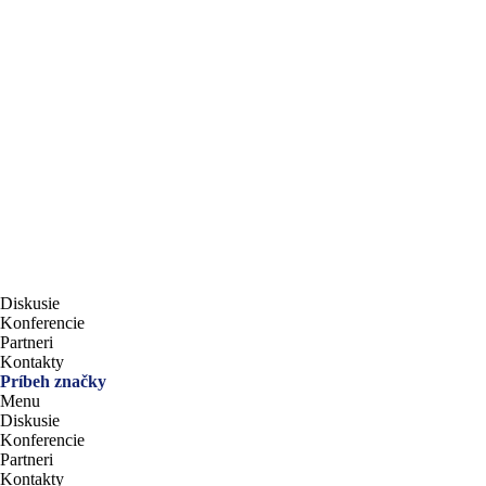
Preskočiť
na
obsah
Diskusie
Konferencie
Partneri
Kontakty
Príbeh značky
Menu
Diskusie
Konferencie
Partneri
Kontakty