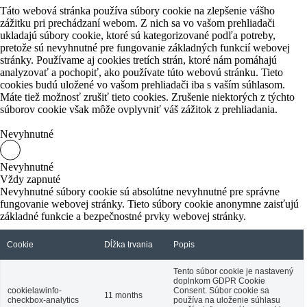
Táto webová stránka používa súbory cookie na zlepšenie vášho
zážitku pri prechádzaní webom.
Z nich sa vo vašom prehliadači
ukladajú súbory cookie, ktoré sú kategorizované podľa potreby,
pretože sú nevyhnutné pre fungovanie základných funkcií webovej
stránky.
Používame aj cookies tretích strán, ktoré nám pomáhajú
analyzovať a pochopiť, ako používate túto webovú stránku.
Tieto
cookies budú uložené vo vašom prehliadači iba s vaším súhlasom.
Máte tiež možnosť zrušiť tieto cookies.
Zrušenie niektorých z týchto
súborov cookie však môže ovplyvniť váš zážitok z prehliadania.
Nevyhnutné
Nevyhnutné
Vždy zapnuté
Nevyhnutné súbory cookie sú absolútne nevyhnutné pre správne
fungovanie webovej stránky. Tieto súbory cookie anonymne zaisťujú
základné funkcie a bezpečnostné prvky webovej stránky.
Cookie
Dĺžka trvania
Popis
Tento súbor cookie je nastavený
doplnkom GDPR Cookie
cookielawinfo-
Consent.
Súbor cookie sa
11 months
checkbox-analytics
používa na uloženie súhlasu