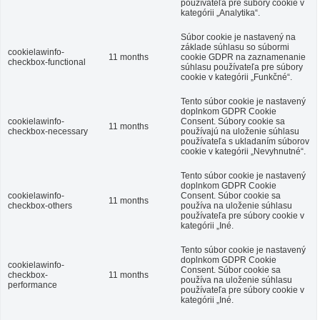
používateľa pre súbory cookie v
kategórii „Analytika“.
Súbor cookie je nastavený na
základe súhlasu so súbormi
cookielawinfo-
11 months
cookie GDPR na zaznamenanie
checkbox-functional
súhlasu používateľa pre súbory
cookie v kategórii „Funkčné“.
Tento súbor cookie je nastavený
doplnkom GDPR Cookie
cookielawinfo-
Consent.
Súbory cookie sa
11 months
checkbox-necessary
používajú na uloženie súhlasu
používateľa s ukladaním súborov
cookie v kategórii „Nevyhnutné“.
Tento súbor cookie je nastavený
doplnkom GDPR Cookie
cookielawinfo-
Consent.
Súbor cookie sa
11 months
checkbox-others
používa na uloženie súhlasu
používateľa pre súbory cookie v
kategórii „Iné.
Tento súbor cookie je nastavený
doplnkom GDPR Cookie
cookielawinfo-
Consent.
Súbor cookie sa
checkbox-
11 months
používa na uloženie súhlasu
performance
používateľa pre súbory cookie v
kategórii „Iné.