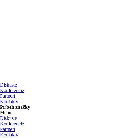
Preskočiť
na
obsah
Diskusie
Konferencie
Partneri
Kontakty
Príbeh značky
Menu
Diskusie
Konferencie
Partneri
Kontakty