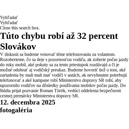
Vyhľadať
Vyhľadať
Close this search box.
Túto chybu robí až 32 percent
Slovákov
V diskusii sa budeme venovať téme telefonovaniu za volantom.
Rozoberieme, čo sa deje s pozornosťou vodiča, ak zoberie počas jazdy
do ruky mobil, aké pokuty sa za tento priestupok rozdávajú a či je
možné odobrať aj vodičský preukaz. Budeme hovoriť tiež o tom, aké
zariadenia by mali mali mať vodiči v autách, ak nevyhnutne potrebujú
telefonovať a aké kampane robí Ministerstvo dopravy SR robí, aby
upozornilo vodičov na dôsledky používania mobilov počas jazdy. Do
štúdia prijal pozvanie Roman Török, vedúci oddelenia bezpečnosti
cestnej premávky Ministerstva dopravy SR.
12. decembra 2025
fotogaléria