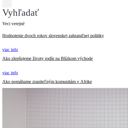
Vyhľadať
Veci verejné
Hodnotenie dvoch rokov slovenskej zahraničnej politiky
viac info
Ako zlepšujeme životy rodín na Blízkom východe
viac info
Ako pomáhame zraniteľným komunitám v Afrike