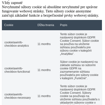
Vždy zapnuté
Nevyhnutné súbory cookie sú absolútne nevyhnutné pre správne
fungovanie webovej stránky. Tieto súbory cookie anonymne
zaisťujú základné funkcie a bezpečnostné prvky webovej stránky.
Cookie
Dĺžka trvania
Popis
Tento súbor cookie je
nastavený doplnkom GDPR
Cookie Consent.
Súbor cookie
cookielawinfo-
11 months
sa používa na uloženie
checkbox-analytics
súhlasu používateľa pre
súbory cookie v kategórii
„Analytika“.
Súbor cookie je nastavený na
základe súhlasu so súbormi
cookielawinfo-
cookie GDPR na
11 months
checkbox-functional
zaznamenanie súhlasu
používateľa pre súbory cookie
v kategórii „Funkčné“.
Tento súbor cookie je
nastavený doplnkom GDPR
Cookie Consent.
Súbory
cookielawinfo-
11 months
cookie sa používajú na
checkbox-necessary
uloženie súhlasu používateľa s
ukladaním súborov cookie v