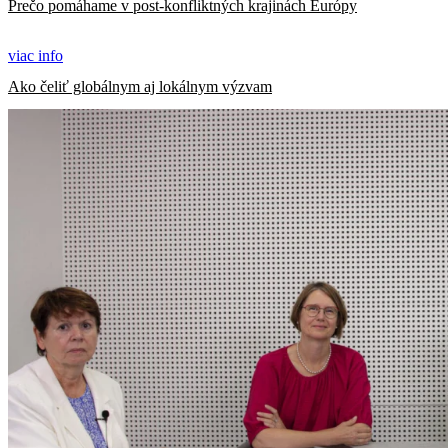
Prečo pomáhame v post-konfliktných krajinách Európy
viac info
Ako čeliť globálnym aj lokálnym výzvam