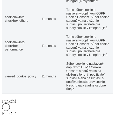
kategórii „Nevyhnutné“.
Tento súbor cookie je
nastavený doplnkom GDPR
cookielawinfo-
Cookie Consent.
Súbor cookie
11 months
checkbox-others
sa používa na uloženie
súhlasu používateľa pre
súbory cookie v kategórii „Iné.
Tento súbor cookie je
nastavený doplnkom GDPR
cookielawinfo-
Cookie Consent.
Súbor cookie
checkbox-
11 months
sa používa na uloženie
performance
súhlasu používateľa pre
súbory cookie v kategórii „Iné.
Súbor cookie je nastavený
doplnkom GDPR Cookie
Consent a používa sa na
uloženie toho, či používateľ
viewed_cookie_policy
11 months
súhlasil alebo nesúhlasil s
používaním súborov cookie.
Neuchováva žiadne osobné
údaje.
Funkčné
Funkčné