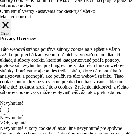
súbory cookies. Kliknutím na PRIJAŤ VŠETKO akceptujete použitie
súborov cookies.
Odmietnuť všetky
Nastavenia cookies
Prijať všetko
Manage consent
Close
Privacy Overview
Táto webová stránka používa súbory cookie na zlepšenie vášho
zážitku pri prechádzaní webom.
Z nich sa vo vašom prehliadači
ukladajú súbory cookie, ktoré sú kategorizované podľa potreby,
pretože sú nevyhnutné pre fungovanie základných funkcií webovej
stránky.
Používame aj cookies tretích strán, ktoré nám pomáhajú
analyzovať a pochopiť, ako používate túto webovú stránku.
Tieto
cookies budú uložené vo vašom prehliadači iba s vaším súhlasom.
Máte tiež možnosť zrušiť tieto cookies.
Zrušenie niektorých z týchto
súborov cookie však môže ovplyvniť váš zážitok z prehliadania.
Nevyhnutné
Nevyhnutné
Vždy zapnuté
Nevyhnutné súbory cookie sú absolútne nevyhnutné pre správne
fungovanie webovej stránky. Tieto súbory cookie anonymne zaisťujú