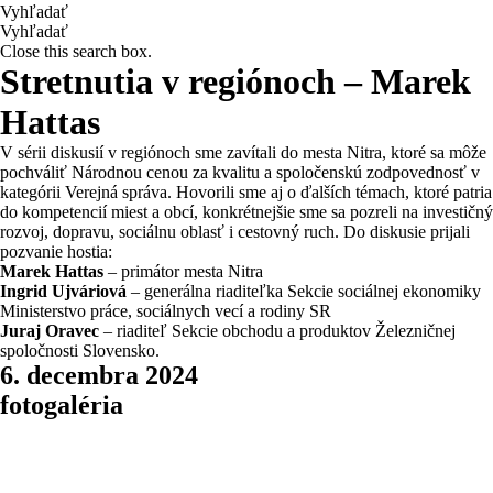
Vyhľadať
Vyhľadať
Close this search box.
Stretnutia v regiónoch – Marek
Hattas
V sérii diskusií v regiónoch sme zavítali do mesta Nitra, ktoré sa môže
pochváliť Národnou cenou za kvalitu a spoločenskú zodpovednosť v
kategórii Verejná správa. Hovorili sme aj o ďalších témach, ktoré patria
do kompetencií miest a obcí, konkrétnejšie sme sa pozreli na investičný
rozvoj, dopravu, sociálnu oblasť i cestovný ruch. Do diskusie prijali
pozvanie hostia:
Marek Hattas
– primátor mesta Nitra
Ingrid Ujváriová
– generálna riaditeľka Sekcie sociálnej ekonomiky
Ministerstvo práce, sociálnych vecí a rodiny SR
Juraj Oravec
– riaditeľ Sekcie obchodu a produktov Železničnej
spoločnosti Slovensko.
6. decembra 2024
fotogaléria