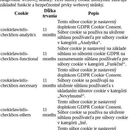
základné funkcie a bezpečnostné prvky webovej stránky.
Dĺžka
Cookie
Popis
trvania
Tento súbor cookie je nastavený
doplnkom GDPR Cookie Consent.
cookielawinfo-
11
Súbor cookie sa používa na uloženie
checkbox-analytics
months
súhlasu používateľa pre súbory cookie
v kategórii „Analytika“.
Súbor cookie je nastavený na základe
cookielawinfo-
11
súhlasu so súbormi cookie GDPR na
checkbox-functional
months
zaznamenanie súhlasu používateľa pre
súbory cookie v kategórii „Funkčné“.
Tento súbor cookie je nastavený
doplnkom GDPR Cookie Consent.
cookielawinfo-
11
Súbory cookie sa používajú na
checkbox-necessary
months
uloženie súhlasu používateľa s
ukladaním súborov cookie v kategórii
„Nevyhnutné“.
Tento súbor cookie je nastavený
doplnkom GDPR Cookie Consent.
cookielawinfo-
11
Súbor cookie sa používa na uloženie
checkbox-others
months
súhlasu používateľa pre súbory cookie
v kategórii „Iné.
Tento súbor cookie je nastavený