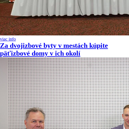
viac info
Za dvojizbové byty v mestách kúpite
päťizbové domy v ich okolí