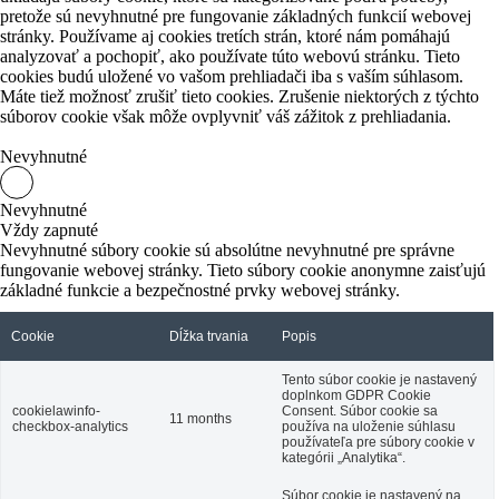
pretože sú nevyhnutné pre fungovanie základných funkcií webovej
stránky.
Používame aj cookies tretích strán, ktoré nám pomáhajú
analyzovať a pochopiť, ako používate túto webovú stránku.
Tieto
cookies budú uložené vo vašom prehliadači iba s vaším súhlasom.
Máte tiež možnosť zrušiť tieto cookies.
Zrušenie niektorých z týchto
súborov cookie však môže ovplyvniť váš zážitok z prehliadania.
Nevyhnutné
Nevyhnutné
Vždy zapnuté
Nevyhnutné súbory cookie sú absolútne nevyhnutné pre správne
fungovanie webovej stránky. Tieto súbory cookie anonymne zaisťujú
základné funkcie a bezpečnostné prvky webovej stránky.
Cookie
Dĺžka trvania
Popis
Tento súbor cookie je nastavený
doplnkom GDPR Cookie
cookielawinfo-
Consent.
Súbor cookie sa
11 months
checkbox-analytics
používa na uloženie súhlasu
používateľa pre súbory cookie v
kategórii „Analytika“.
Súbor cookie je nastavený na