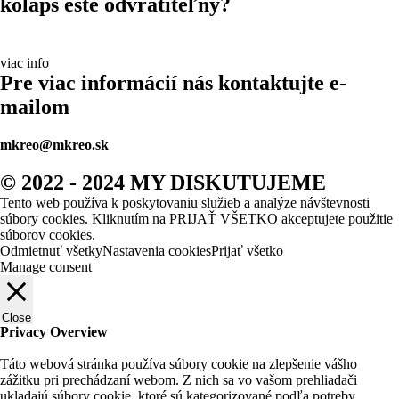
kolaps ešte odvrátiteľný?
viac info
Pre viac informácií nás kontaktujte e-
mailom
mkreo@mkreo.sk
© 2022 - 2024 MY DISKUTUJEME
Tento web používa k poskytovaniu služieb a analýze návštevnosti
súbory cookies. Kliknutím na PRIJAŤ VŠETKO akceptujete použitie
súborov cookies.
Odmietnuť všetky
Nastavenia cookies
Prijať všetko
Manage consent
Close
Privacy Overview
Táto webová stránka používa súbory cookie na zlepšenie vášho
zážitku pri prechádzaní webom.
Z nich sa vo vašom prehliadači
ukladajú súbory cookie, ktoré sú kategorizované podľa potreby,