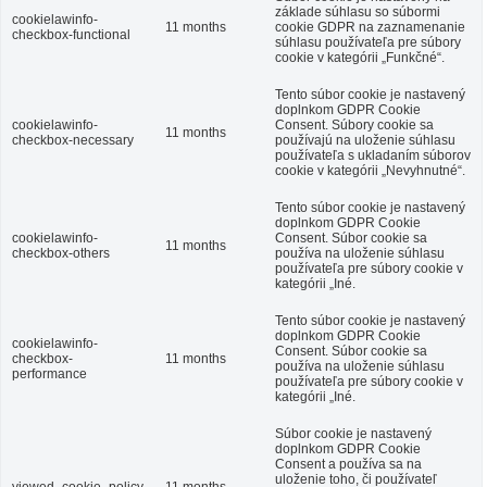
základe súhlasu so súbormi
cookielawinfo-
11 months
cookie GDPR na zaznamenanie
checkbox-functional
súhlasu používateľa pre súbory
cookie v kategórii „Funkčné“.
Tento súbor cookie je nastavený
doplnkom GDPR Cookie
cookielawinfo-
Consent.
Súbory cookie sa
11 months
checkbox-necessary
používajú na uloženie súhlasu
používateľa s ukladaním súborov
cookie v kategórii „Nevyhnutné“.
Tento súbor cookie je nastavený
doplnkom GDPR Cookie
cookielawinfo-
Consent.
Súbor cookie sa
11 months
checkbox-others
používa na uloženie súhlasu
používateľa pre súbory cookie v
kategórii „Iné.
Tento súbor cookie je nastavený
doplnkom GDPR Cookie
cookielawinfo-
Consent.
Súbor cookie sa
checkbox-
11 months
používa na uloženie súhlasu
performance
používateľa pre súbory cookie v
kategórii „Iné.
Súbor cookie je nastavený
doplnkom GDPR Cookie
Consent a používa sa na
uloženie toho, či používateľ